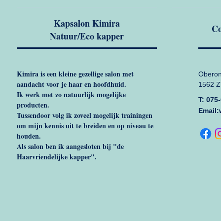
Kapsalon Kimira
Co
Natuur/Eco kapper
Kimira is een kleine gezellige salon met
Oberon
aandacht voor je haar en hoofdhuid.
1562 
Ik werk met zo natuurlijk mogelijke
T: 075
producten.
Email:
Tussendoor volg ik zoveel mogelijk trainingen
om mijn kennis uit te breiden en op niveau te
houden.
Als salon ben ik aangesloten bij "de
Haarvriendelijke kapper".